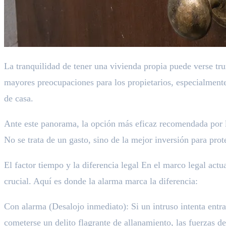
La tranquilidad de tener una vivienda propia puede verse tr
mayores preocupaciones para los propietarios, especialment
de casa.
Ante este panorama, la opción más eficaz recomendada por l
No se trata de un gasto, sino de la mejor inversión para prot
El factor tiempo y la diferencia legal En el marco legal actu
crucial. Aquí es donde la alarma marca la diferencia:
Con alarma (Desalojo inmediato): Si un intruso intenta entrar
cometerse un delito flagrante de allanamiento, las fuerzas de