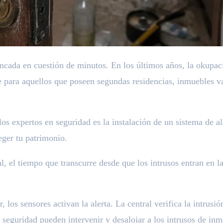
uncada en cuestión de minutos. En los últimos años, la okupac
e para aquellos que poseen segundas residencias, inmuebles v
os expertos en seguridad es la instalación de un sistema de
eger tu patrimonio.
al, el tiempo que transcurre desde que los intrusos entran en 
, los sensores activan la alerta. La central verifica la intrus
 seguridad pueden intervenir y desalojar a los intrusos de inm