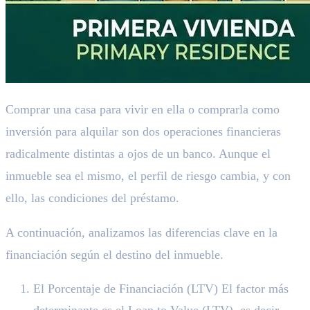
Comprar una casa para vivir en ella o comprarla como
inversión para alquilar son dos operaciones financieras
radicalmente distintas a ojos de un banco. Aunque el
inmueble sea el mismo, el perfil de riesgo cambia, y con
ello, las condiciones del préstamo.
A continuación, analizamos las diferencias clave en la
financiación según el destino del inmueble.
El Porcentaje de Financiación (LTV) El factor más
determinante es el Loan to Value (LTV), es decir,