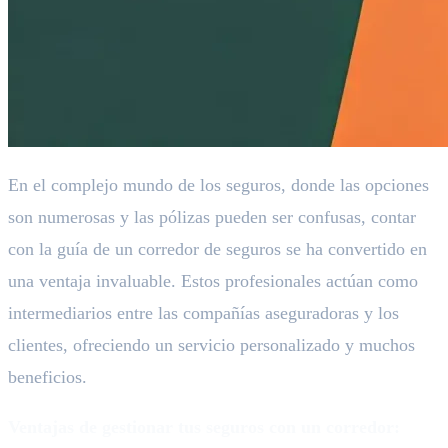
En el complejo mundo de los seguros, donde las opciones
son numerosas y las pólizas pueden ser confusas, contar
con la guía de un corredor de seguros se ha convertido en
una ventaja invaluable. Estos profesionales actúan como
intermediarios entre las compañías aseguradoras y los
clientes, ofreciendo un servicio personalizado y muchos
beneficios.
Ventajas de gestionar tus seguros con un corredor: