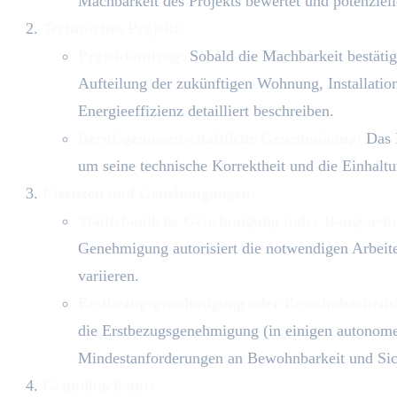
Machbarkeit des Projekts bewertet und potenziell
Technisches Projekt:
Projektauftrag:
Sobald die Machbarkeit bestätig
Aufteilung der zukünftigen Wohnung, Installation
Energieeffizienz detailliert beschreiben.
Berufsgenossenschaftliche Genehmigung:
Das P
um seine technische Korrektheit und die Einhaltu
Lizenzen und Genehmigungen:
Städtebauliche Genehmigung (oder Baugeneh
Genehmigung autorisiert die notwendigen Arbeit
variieren.
Erstbezugsgenehmigung oder Bewohnbarkeits
die Erstbezugsgenehmigung (in einigen autonom
Mindestanforderungen an Bewohnbarkeit und Sich
Grundbuchamt: